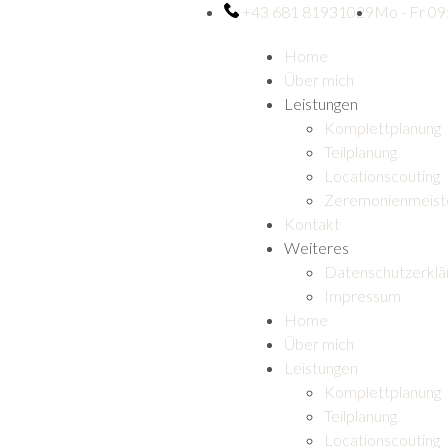
+43 681 81931029
Mo - Fr 09
Home
Über mich
Leistungen
Komplettplanung
Teilplanung
Locationscouting
Zeremonienmeist
Kontakt
Weiteres
Datenschutzerklä
Impressum
Home
Über mich
Leistungen
Komplettplanung
Teilplanung
Locationscouting