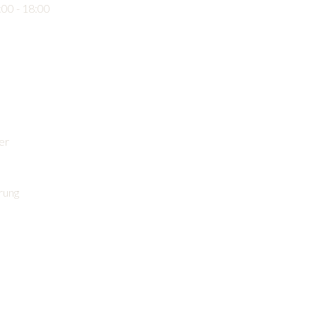
:00 - 18:00
er
rung