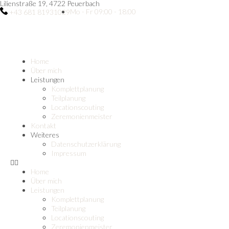
Lilienstraße 19, 4722 Peuerbach
Mo - Fr 09:00 - 18:00
+43 681 81931029
Home
Über mich
Leistungen
Komplettplanung
Teilplanung
Locationscouting
Zeremonienmeister
Kontakt
Weiteres
Datenschutzerklärung
Impressum
Home
Über mich
Leistungen
Komplettplanung
Teilplanung
Locationscouting
Zeremonienmeister