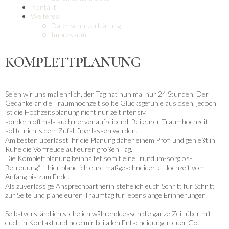
Kontakt
Weiteres
Datenschutzerklärung
Impressum
KOMPLETTPLANUNG
Seien wir uns mal ehrlich, der Tag hat nun mal nur 24 Stunden. Der
Gedanke an die Traumhochzeit sollte Glücksgefühle auslösen, jedoch
ist die Hochzeitsplanung nicht nur zeitintensiv,
sondern oftmals auch nervenaufreibend.
Bei eurer Traumhochzeit
sollte nichts dem Zufall überlassen werden.
Am besten überlässt ihr die Planung daher einem Profi und genießt in
Ruhe die Vorfreude auf euren großen Tag.
Die Komplettplanung beinhaltet somit eine „rundum-sorglos-
Betreuung“ – hier plane ich eure maßgeschneiderte Hochzeit vom
Anfang bis zum Ende.
Als zuverlässige Ansprechpartnerin stehe ich euch Schritt für Schritt
zur Seite und plane euren Traumtag für lebenslange Erinnerungen.
Selbstverständlich stehe ich währenddessen die ganze Zeit über mit
euch in Kontakt und hole mir bei allen Entscheidungen euer Go!